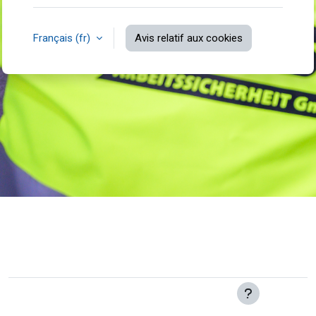
Français ‎(fr)‎
Avis relatif aux cookies
Non connecté.
Obtenir l’app mobile
Passer au thème standard
Fourni par
Moodle