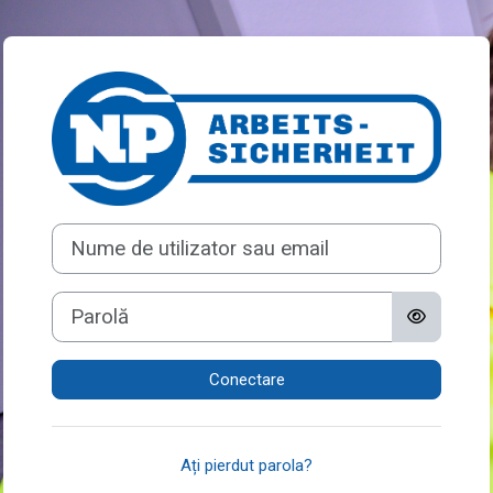
Sari la conţinutul principal
Conectați-vă la i
Nume de utilizator sau email
Parolă
Conectare
Ați pierdut parola?