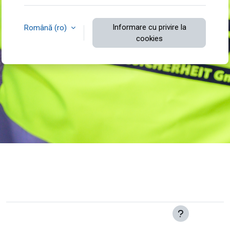
Informare cu privire la
Română ‎(ro)‎
cookies
Nu sunteți conectat.
Obțineți aplicația mobilă
Treceți la tema standard
Furnizat de
Moodle